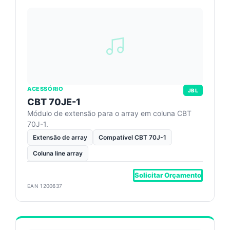
ACESSÓRIO
JBL
CBT 70JE-1
Módulo de extensão para o array em coluna CBT
70J-1.
Extensão de array
Compatível CBT 70J-1
Coluna line array
Solicitar Orçamento
EAN 1200637