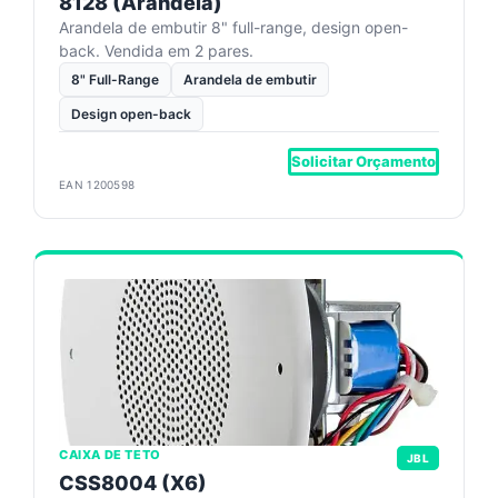
8128 (Arandela)
Arandela de embutir 8" full-range, design open-
back. Vendida em 2 pares.
8" Full-Range
Arandela de embutir
Design open-back
Solicitar Orçamento
EAN 1200598
CAIXA DE TETO
JBL
CSS8004 (X6)