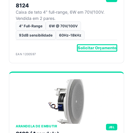
8124
Caixa de teto 4" full-range, 6W em 70V/100V.
Vendida em 2 pares.
4" Full-Range
6W @ 70V/100V
93dB sensibilidade
60Hz–18kHz
Solicitar Orçamento
EAN 1200597
ARANDELA DE EMBUTIR
JBL